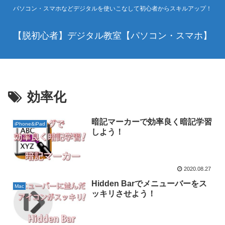
パソコン・スマホなどデジタルを使いこなして初心者からスキルアップ！
【脱初心者】デジタル教室【パソコン・スマホ】
効率化
暗記マーカーで効率良く暗記学習
iPhone&iPad
しよう！
2020.08.27
Hidden Barでメニューバーをス
Mac
ッキリさせよう！