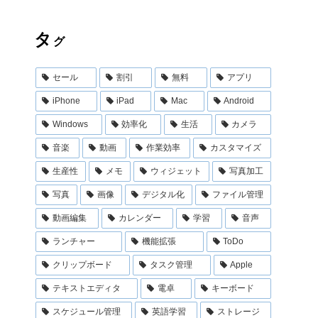
タ
グ
セール
割引
無料
アプリ
iPhone
iPad
Mac
Android
Windows
効率化
生活
カメラ
音楽
動画
作業効率
カスタマイズ
生産性
メモ
ウィジェット
写真加工
写真
画像
デジタル化
ファイル管理
動画編集
カレンダー
学習
音声
ランチャー
機能拡張
ToDo
クリップボード
タスク管理
Apple
テキストエディタ
電卓
キーボード
スケジュール管理
英語学習
ストレージ