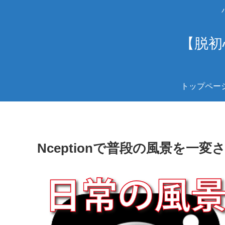
【脱初
トップペー
Nceptionで普段の風景を一変