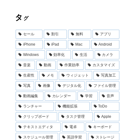
タ
グ
セール
割引
無料
アプリ
iPhone
iPad
Mac
Android
Windows
効率化
生活
カメラ
音楽
動画
作業効率
カスタマイズ
生産性
メモ
ウィジェット
写真加工
写真
画像
デジタル化
ファイル管理
動画編集
カレンダー
学習
音声
ランチャー
機能拡張
ToDo
クリップボード
タスク管理
Apple
テキストエディタ
電卓
キーボード
スケジュール管理
英語学習
ストレージ