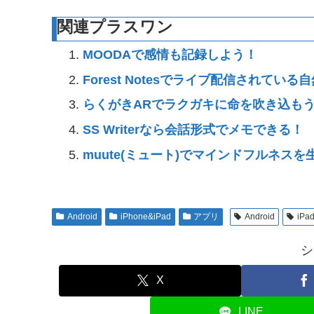
関連プラスワン
MOODAで感情も記録しよう！
Forest Notesでライブ配信されてい
らくがきARでラクガキに命を吹き込も
SS Writerなら会話形式でメモできる！
muute(ミュート)でマインドフルネス
Android
iPhone&iPad
アプリ
Android
iPa
シ
X
LINE