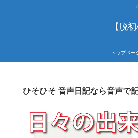
【脱初
トップペー
ひそひそ 音声日記なら音声で