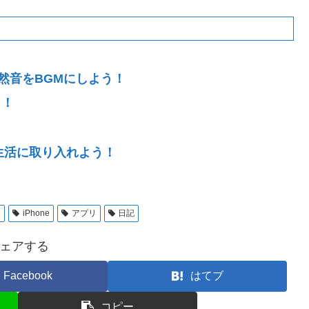
る自然音をBGMにしよう！
う！
を生活に取り入れよう！
d
iPhone
アプリ
日記
ェアする
Facebook
はてブ
コピー