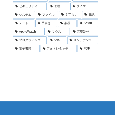
セキュリティ
管理
タイマー
システム
ファイル
文字入力
日記
ノート
手書き
楽器
Safari
AppleWatch
マウス
音楽制作
プログラミング
SNS
メンテナンス
電子書籍
フォトレタッチ
PDF