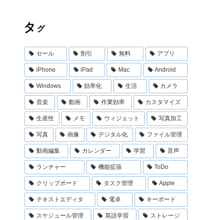
タ
グ
セール
割引
無料
アプリ
iPhone
iPad
Mac
Android
Windows
効率化
生活
カメラ
音楽
動画
作業効率
カスタマイズ
生産性
メモ
ウィジェット
写真加工
写真
画像
デジタル化
ファイル管理
動画編集
カレンダー
学習
音声
ランチャー
機能拡張
ToDo
クリップボード
タスク管理
Apple
テキストエディタ
電卓
キーボード
スケジュール管理
英語学習
ストレージ