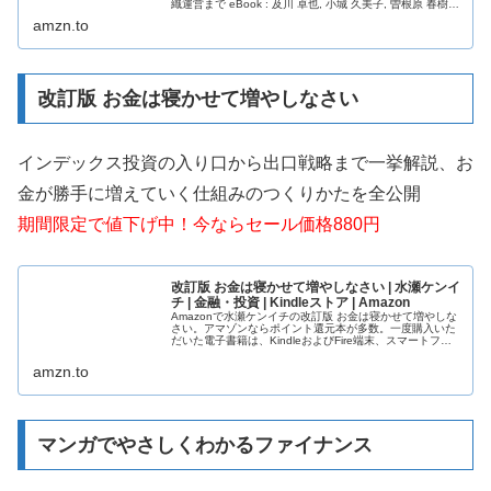
織運営まで eBook : 及川 卓也, 小城 久美子, 曽根原 春樹:
Kindleストア
amzn.to
改訂版 お金は寝かせて増やしなさい
インデックス投資の入り口から出口戦略まで一挙解説、お
金が勝手に増えていく仕組みのつくりかたを全公開
期間限定で値下げ中！今ならセール価格880円
改訂版 お金は寝かせて増やしなさい | 水瀬ケンイ
チ | 金融・投資 | Kindleストア | Amazon
Amazonで水瀬ケンイチの改訂版 お金は寝かせて増やしな
さい。アマゾンならポイント還元本が多数。一度購入いた
だいた電子書籍は、KindleおよびFire端末、スマートフォ
ンやタブレットなど、様々な端末でもお楽しみいただけま
す。
amzn.to
マンガでやさしくわかるファイナンス