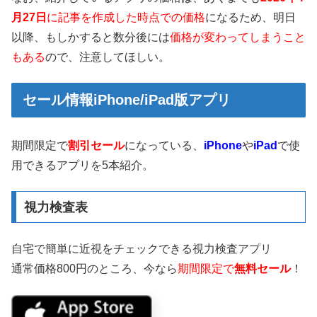
月27日
に記事を作成した時点での価格
になるため、明日
以降、もしかすると数分後には
価格が変わってしまうこと
もある
ので、注意してほしい。
セール情報iPhone/iPad版アプリ
期間限定で
割引セール
になっている、
iPhone
や
iPad
で使
用できるアプリを5本紹介。
視力検査表
自宅で簡単に近視をチェックできる視力検査アプリ
通常価格800円のところ、今なら
期間限定で
無料セール
！