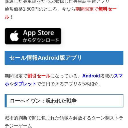
厳選した英単語をたっぷ収録した英単語学習アプリ
通常価格1,500円のところ、今なら
期間限定で
無料セー
ル
！
セール情報Android版アプリ
期間限定で
割引セール
になっている、
Android
搭載の
スマ
ホ
や
タブレット
で使用できるアプリを5本紹介。
ローヘイヴン：呪われた戦争
戦術的判断で闇に包まれた領域を解放するターン制ストラ
テジーゲーム