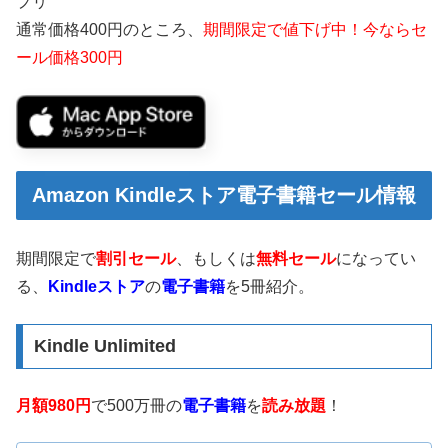
プリ
通常価格400円のところ、
期間限定で値下げ中！今ならセ
ール価格300円
Amazon Kindleストア電子書籍セール情報
期間限定で
割引セール
、もしくは
無料セール
になってい
る、
Kindleストア
の
電子書籍
を5冊紹介。
Kindle Unlimited
月額980円
で500万冊の
電子書籍
を
読み放題
！