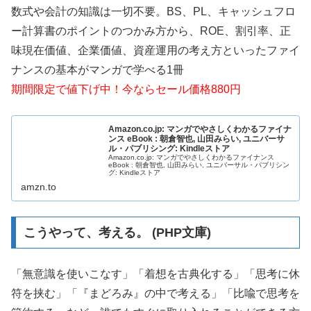
数式や会計の知識は一切不要。BS、PL、キャッシュフロ
ー計算書のポイントのつかみ方から、ROE、割引率、正
味現在価値、企業価値、資産運用の考え方といったファイ
ナンスの基本がマンガで学べる1冊
期間限定で値下げ中！今ならセール価格880円
Amazon.co.jp: マンガでやさしくわかるファイナ
ンス eBook : 朝倉智也, 山田みらい, ユニバーサ
ル・パブリシング: Kindleストア
Amazon.co.jp: マンガでやさしくわかるファイナンス
eBook : 朝倉智也, 山田みらい, ユニバーサル・パブリシン
グ: Kindleストア
amzn.to
こうやって、考える。 (PHP文庫)
「無意識を使いこなす」「着想を古典化する」「思考に休
符を挟む」「『まどろみ』の中で考える」「比喩で思考を