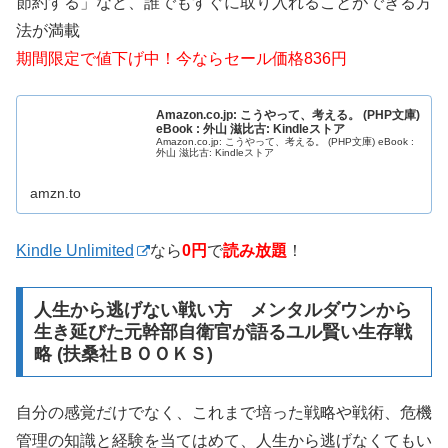
節約する」など、誰でもすぐに取り入れることができる方
法が満載
期間限定で値下げ中！今ならセール価格836円
Amazon.co.jp: こうやって、考える。 (PHP文庫)
eBook : 外山 滋比古: Kindleストア
Amazon.co.jp: こうやって、考える。 (PHP文庫) eBook :
外山 滋比古: Kindleストア
amzn.to
Kindle Unlimited
なら
0円
で
読み放題
！
人生から逃げない戦い方 メンタルダウンから
生き延びた元幹部自衛官が語るユル賢い生存戦
略 (扶桑社ＢＯＯＫＳ)
自分の感覚だけでなく、これまで培った戦略や戦術、危機
管理の知識と経験を当てはめて、人生から逃げなくてもい