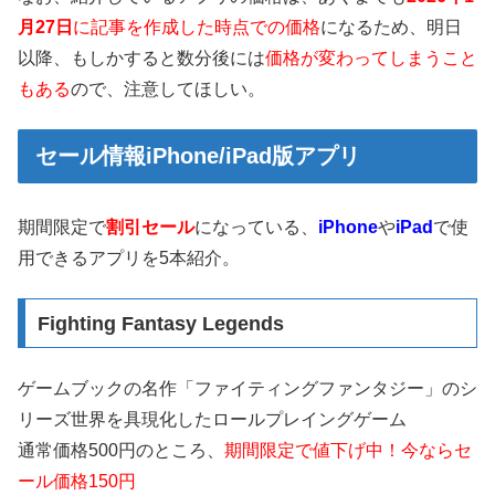
月27日
に記事を作成した時点での価格
になるため、明日
以降、もしかすると数分後には
価格が変わってしまうこと
もある
ので、注意してほしい。
セール情報iPhone/iPad版アプリ
期間限定で
割引セール
になっている、
iPhone
や
iPad
で使
用できるアプリを5本紹介。
Fighting Fantasy Legends
ゲームブックの名作「ファイティングファンタジー」のシ
リーズ世界を具現化したロールプレイングゲーム
通常価格500円のところ、
期間限定で値下げ中！今ならセ
ール価格150円