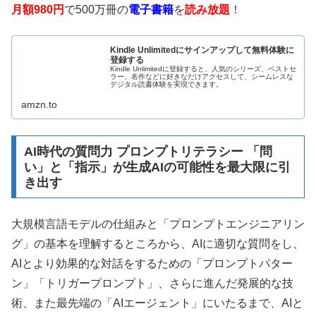
月額980円
で500万冊の
電子書籍
を
読み放題
！
Kindle Unlimitedにサインアップして無料体験に
登録する
Kindle Unlimitedに登録すると、人気のシリーズ、ベストセ
ラー、名作などに好きなだけアクセスして、シームレスな
デジタル読書体験を実現できます。
amzn.to
AI時代の質問力 プロンプトリテラシー 「問
い」と「指示」が生成AIの可能性を最大限に引
き出す
大規模言語モデルの仕組みと「プロンプトエンジニアリン
グ」の基本を理解するところから、AIに適切な質問をし、
AIとより効果的な対話をするための「プロンプトパター
ン」「トリガープロンプト」、さらに進んだ発展的な技
術、また最先端の「AIエージェント」にいたるまで、AIと