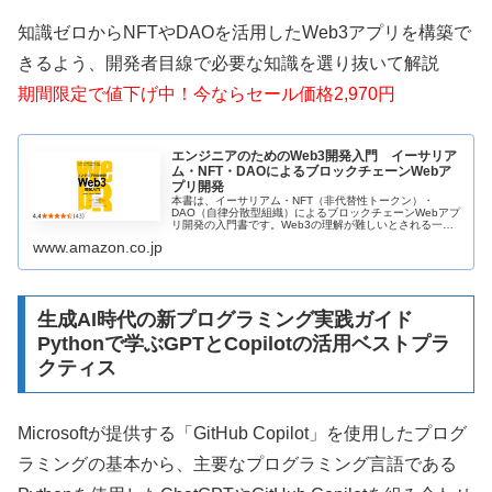
知識ゼロからNFTやDAOを活用したWeb3アプリを構築で
きるよう、開発者目線で必要な知識を選り抜いて解説
期間限定で値下げ中！今ならセール価格2,970円
エンジニアのためのWeb3開発入門 イーサリア
ム・NFT・DAOによるブロックチェーンWebア
プリ開発
本書は、イーサリアム・NFT（非代替性トークン）・
DAO（自律分散型組織）によるブロックチェーンWebアプ
リ開発の入門書です。Web3の理解が難しいとされる一因
は、必要な技術領域が多岐にわたることです。たとえば、
www.amazon.co.jp
ブロックチェーンの理解だけで...
生成AI時代の新プログラミング実践ガイド
Pythonで学ぶGPTとCopilotの活用ベストプラ
クティス
Microsoftが提供する「GitHub Copilot」を使用したプログ
ラミングの基本から、主要なプログラミング言語である