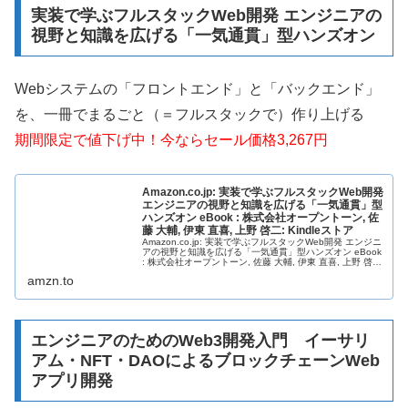
実装で学ぶフルスタックWeb開発 エンジニアの
視野と知識を広げる「一気通貫」型ハンズオン
Webシステムの「フロントエンド」と「バックエンド」
を、一冊でまるごと（＝フルスタックで）作り上げる
期間限定で値下げ中！今ならセール価格3,267円
Amazon.co.jp: 実装で学ぶフルスタックWeb開発
エンジニアの視野と知識を広げる「一気通貫」型
ハンズオン eBook : 株式会社オープントーン, 佐
藤 大輔, 伊東 直喜, 上野 啓二: Kindleストア
Amazon.co.jp: 実装で学ぶフルスタックWeb開発 エンジニ
アの視野と知識を広げる「一気通貫」型ハンズオン eBook
: 株式会社オープントーン, 佐藤 大輔, 伊東 直喜, 上野 啓
二: Kindleストア
amzn.to
エンジニアのためのWeb3開発入門 イーサリ
アム・NFT・DAOによるブロックチェーンWeb
アプリ開発