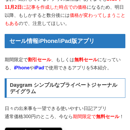
11月2日
に記事を作成した時点での価格
になるため、明日
以降、もしかすると数分後には
価格が変わってしまうこと
もある
ので、注意してほしい。
セール情報iPhone/iPad版アプリ
期間限定で
割引セール
、もしくは
無料セール
になってい
る、
iPhone
や
iPad
で使用できるアプリを5本紹介。
Daygram シンプルなプライベートジャーナル
デイグラム
日々の出来事を一望できる使いやすい日記アプリ
通常価格300円のところ、今なら
期間限定で
無料セール
！