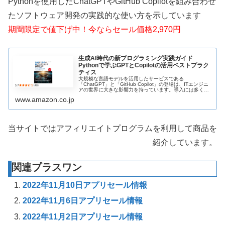
Pythonを使用したChatGPTやGitHub Copilotを組み合わせ
たソフトウェア開発の実践的な使い方を示しています
期間限定で値下げ中！今ならセール価格2,970円
生成AI時代の新プログラミング実践ガイド
Pythonで学ぶGPTとCopilotの活用ベストプラク
ティス
大規模な言語モデルを活用したサービスである
「ChatGPT」と「GitHub Copilot」の登場は、ITエンジニ
アの世界に大きな影響力を持っています。導入には多くの
課題がありますが、これらのサービスをプログラミングに
www.amazon.co.jp
活用することで、より...
当サイトではアフィリエイトプログラムを利用して商品を
紹介しています。
関連プラスワン
2022年11月10日アプリセール情報
2022年11月6日アプリセール情報
2022年11月2日アプリセール情報