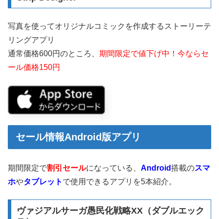
写真を使ってオリジナルコミックを作成するストーリーテ
リングアプリ
通常価格600円のところ、
期間限定で値下げ中！今ならセ
ール価格150円
セール情報Android版アプリ
期間限定で
割引セール
になっている、
Android
搭載の
スマ
ホ
や
タブレット
で使用できるアプリを5本紹介。
ヴァジアルサーガ愚民化戦略XX（ダブルエック