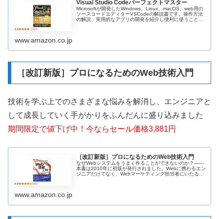
Visual Studio Codeパーフェクトマスター
Microsoftが開発したWindows、Linux、macOS、web用の
ソースコードエディターVSCodeの解説書です。操作方法
の解説、実用的なアプリの開発を紹介し便利に使うことを
テーマにしました。
www.amazon.co.jp
［改訂新版］プロになるためのWeb技術入門
技術を学ぶ上でのさまざまな悩みを解消し、エンジニアと
して成長していく手がかりをふんだんに盛り込みました
期間限定で値下げ中！今ならセール価格3,881円
［改訂新版］プロになるためのWeb技術入門
なぜWebシステムをうまく作ることができないのか？――
本書は2010年に初版が発行されました。Webに携わるエン
ジニアだけでなく、Webマーケティング担当者にいたるま
でWebの仕組みを根本から理解するための技術書として多
くの方々に利用されま...
www.amazon.co.jp