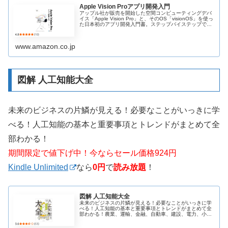
Apple Vision Proアプリ開発入門
アップル社が販売を開始した空間コンピューティングデバ
イス「Apple Vision Pro」と、そのOS「visionOS」を使っ
た日本初のアプリ開発入門書。ステップバイステップでて
いねいに解説します。
www.amazon.co.jp
図解 人工知能大全
未来のビジネスの片鱗が見える！必要なことがいっきに学
べる！人工知能の基本と重要事項とトレンドがまとめて全
部わかる！
期間限定で値下げ中！今ならセール価格924円
Kindle Unlimited
なら
0円
で
読み放題
！
図解 人工知能大全
未来のビジネスの片鱗が見える！必要なことがいっきに学
べる！人工知能の基本と重要事項とトレンドがまとめて全
部わかる！農業、運輸、金融、自動車、建設、電力、小
売、医療、製造…近い将来、AIは全ての産業を塗り替え
る！●本書の対象読者・AIのことを...