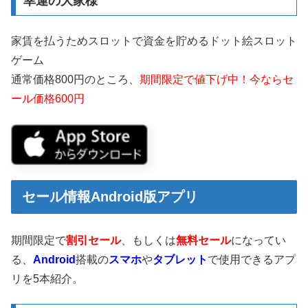
幸運の大家様
家賃を払うためスロットで資金を貯めるドット絵スロット
ゲーム
通常価格800円のところ、
期間限定で値下げ中！今ならセ
ール価格600円
セール情報Android版アプリ
期間限定で
割引セール
、もしくは
無料セール
になってい
る、
Android
搭載の
スマホ
や
タブレット
で使用できるアプ
リを5本紹介。