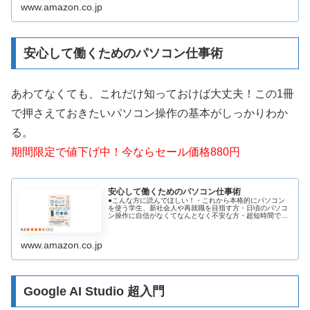
に、プロにはならなくて...
www.amazon.co.jp
安心して働くためのパソコン仕事術
あわてなくても、これだけ知っておけば大丈夫！この1冊
で押さえておきたいパソコン操作の基本がしっかりわか
る。
期間限定で値下げ中！今ならセール価格880円
安心して働くためのパソコン仕事術
●こんな方に読んでほしい！・これから本格的にパソコン
を使う学生、新社会人や再就職を目指す方・日頃のパソコ
ン操作に自信がなくてなんとなく不安な方・超短時間で最
低限必要なパソコン操作の基礎を知りたい方・だれでも簡
単にマスターできる便利なパソコン...
www.amazon.co.jp
Google AI Studio 超入門