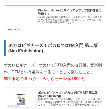
Kindle Unlimitedにサインアップして無料体験に
登録する
Kindle Unlimitedに登録すると、人気のシリーズ、ベストセ
ラー、名作などに好きなだけアクセスして、シームレスな
デジタル読書体験を実現できます。
amzn.to
ボカロビギナーズ！ボカロでDTM入門 第二版
(NextPublishing)
ボカロビギナーズ！ボカロでDTM入門の改訂版。音楽制
作、DTMという趣味を一生モノとして楽しむこと」
期間限定で値下げ中！今ならセール価格990円
ボカロビギナーズ！ボカロでDTM入門 第二版
(NextPublishing)
本書は2015年インプレスR&Dより刊行した『ボカロビギナ
ーズ！ボカロでDTM入門 』の改訂版です。本書の目指すと
ころは、「音楽制作、DTMという趣味を一生モノとして楽
しむこと」です。音楽の世界にも、ゴルフや将棋のよう