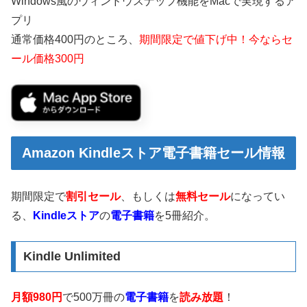
Windows風のウィンドウスナップ機能をMacで実現するア
プリ
通常価格400円のところ、
期間限定で値下げ中！今ならセ
ール価格300円
Amazon Kindleストア電子書籍セール情報
期間限定で
割引セール
、もしくは
無料セール
になってい
る、
Kindleストア
の
電子書籍
を5冊紹介。
Kindle Unlimited
月額980円
で500万冊の
電子書籍
を
読み放題
！