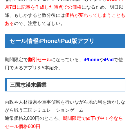
月7日
に記事を作成した時点での価格
になるため、明日以
降、もしかすると数分後には
価格が変わってしまうことも
ある
ので、注意してほしい。
セール情報iPhone/iPad版アプリ
期間限定で
割引セール
になっている、
iPhone
や
iPad
で使
用できるアプリを5本紹介。
三国志漢末霸業
内政や人材捜索や軍事偵察を行いながら地の利を活かしな
がら戦う三国シミュレーションゲーム
通常価格2,000円のところ、
期間限定で値下げ中！今なら
セール価格600円