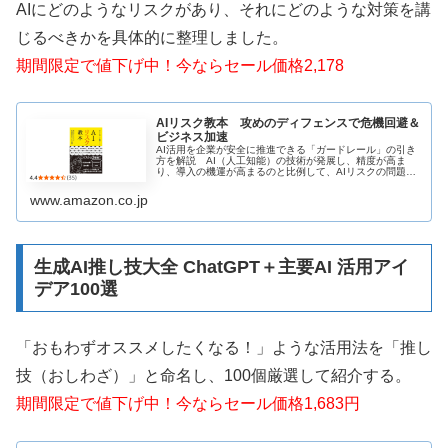
AIにどのようなリスクがあり、それにどのような対策を講
じるべきかを具体的に整理しました。
期間限定で値下げ中！今ならセール価格2,178
AIリスク教本 攻めのディフェンスで危機回避＆
ビジネス加速
AI活用を企業が安全に推進できる「ガードレール」の引き
方を解説 AI（人工知能）の技術が発展し、精度が高ま
り、導入の機運が高まるのと比例して、AIリスクの問題も
増え、大きくなっています。本書は「企業としてAIをどん
どん使っていきたい。でもリ...
www.amazon.co.jp
生成AI推し技大全 ChatGPT＋主要AI 活用アイ
デア100選
「おもわずオススメしたくなる！」ような活用法を「推し
技（おしわざ）」と命名し、100個厳選して紹介する。
期間限定で値下げ中！今ならセール価格1,683円