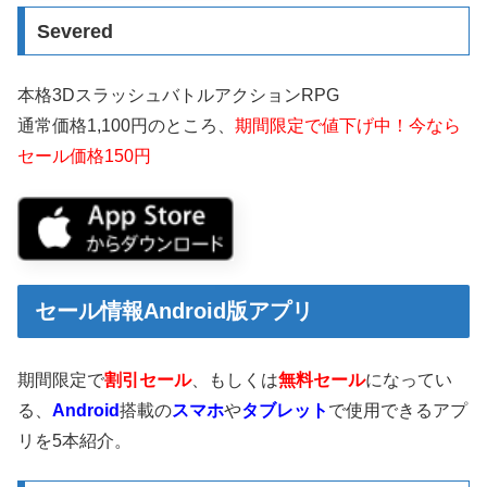
Severed
本格3DスラッシュバトルアクションRPG
通常価格1,100円のところ、
期間限定で値下げ中！今なら
セール価格150円
セール情報Android版アプリ
期間限定で
割引セール
、もしくは
無料セール
になってい
る、
Android
搭載の
スマホ
や
タブレット
で使用できるアプ
リを5本紹介。