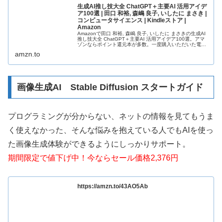
生成AI推し技大全 ChatGPT＋主要AI 活用アイデ
ア100選 | 田口 和裕, 森嶋 良子, いしたに まさき |
コンピュータサイエンス | Kindleストア |
Amazon
Amazonで田口 和裕, 森嶋 良子, いしたに まさきの生成AI
推し技大全 ChatGPT＋主要AI 活用アイデア100選。アマ
ゾンならポイント還元本が多数。一度購入いただいた電子
書籍は、KindleおよびFire端末、スマートフォンや...
amzn.to
画像生成AI Stable Diffusion スタートガイド
プログラミングが分からない、ネットの情報を見てもうま
く使えなかった、そんな悩みを抱えている人でもAIを使っ
た画像生成体験ができるようにしっかりサポート。
期間限定で値下げ中！今ならセール価格2,376円
https://amzn.to/43AO5Ab