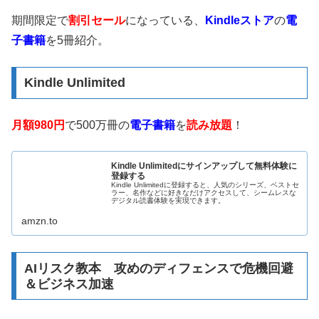
期間限定で
割引セール
になっている、
Kindleストア
の
電
子書籍
を5冊紹介。
Kindle Unlimited
月額980円
で500万冊の
電子書籍
を
読み放題
！
Kindle Unlimitedにサインアップして無料体験に
登録する
Kindle Unlimitedに登録すると、人気のシリーズ、ベストセ
ラー、名作などに好きなだけアクセスして、シームレスな
デジタル読書体験を実現できます。
amzn.to
AIリスク教本 攻めのディフェンスで危機回避
＆ビジネス加速