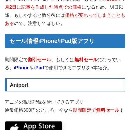
月2日
に記事を作成した時点での価格
になるため、明日以
降、もしかすると数分後には
価格が変わってしまうことも
ある
ので、注意してほしい。
セール情報iPhone/iPad版アプリ
期間限定で
割引セール
、もしくは
無料セール
になってい
る、
iPhone
や
iPad
で使用できるアプリを5本紹介。
Aniport
アニメの視聴記録を管理できるアプリ
通常価格300円のところ、今なら
期間限定で
無料セール
！