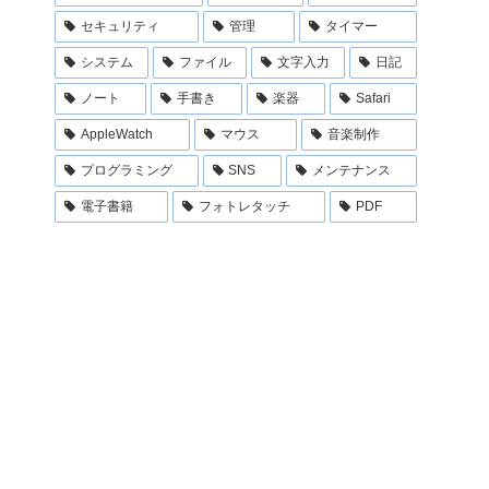
セキュリティ
管理
タイマー
システム
ファイル
文字入力
日記
ノート
手書き
楽器
Safari
AppleWatch
マウス
音楽制作
プログラミング
SNS
メンテナンス
電子書籍
フォトレタッチ
PDF