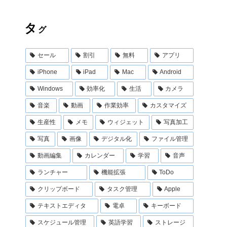
タ
グ
セール
割引
無料
アプリ
iPhone
iPad
Mac
Android
Windows
効率化
生活
カメラ
音楽
動画
作業効率
カスタマイズ
生産性
メモ
ウィジェット
写真加工
写真
画像
デジタル化
ファイル管理
動画編集
カレンダー
学習
音声
ランチャー
機能拡張
ToDo
クリップボード
タスク管理
Apple
テキストエディタ
電卓
キーボード
スケジュール管理
英語学習
ストレージ