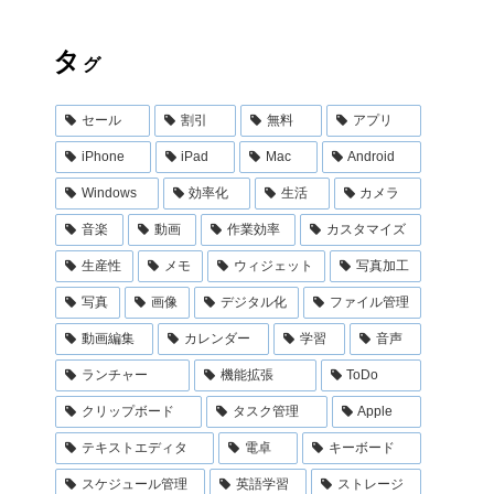
タ
グ
セール
割引
無料
アプリ
iPhone
iPad
Mac
Android
Windows
効率化
生活
カメラ
音楽
動画
作業効率
カスタマイズ
生産性
メモ
ウィジェット
写真加工
写真
画像
デジタル化
ファイル管理
動画編集
カレンダー
学習
音声
ランチャー
機能拡張
ToDo
クリップボード
タスク管理
Apple
テキストエディタ
電卓
キーボード
スケジュール管理
英語学習
ストレージ