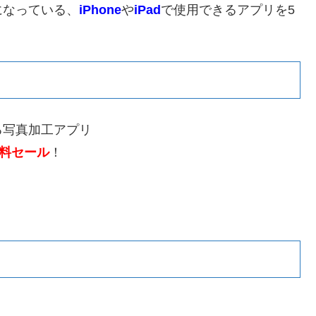
になっている、
iPhone
や
iPad
で使用できるアプリを5
る写真加工アプリ
料セール
！