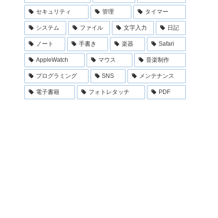
セキュリティ
管理
タイマー
システム
ファイル
文字入力
日記
ノート
手書き
楽器
Safari
AppleWatch
マウス
音楽制作
プログラミング
SNS
メンテナンス
電子書籍
フォトレタッチ
PDF