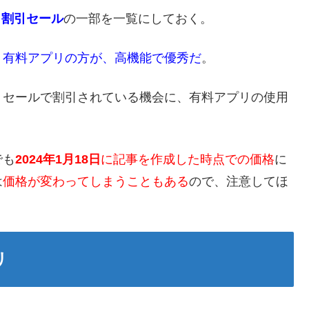
リ割引セール
の一部を一覧にしておく。
り
有料アプリの方が、高機能で優秀だ
。
、セールで割引されている機会に、有料アプリの使用
でも
2024年1月18日
に記事を作成した時点での価格
に
は
価格が変わってしまうこともある
ので、注意してほ
リ