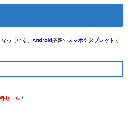
になっている、
Android
搭載の
スマホ
や
タブレット
で
料セール
！