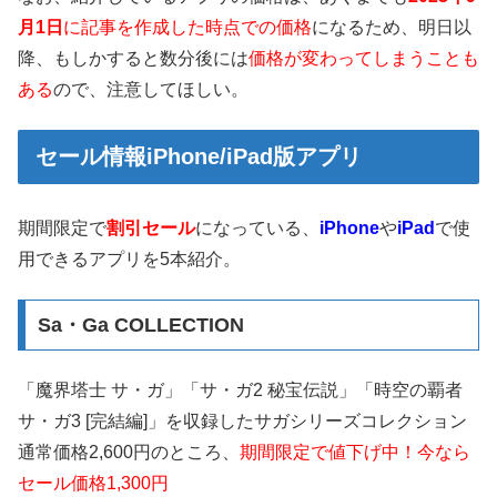
月1日
に記事を作成した時点での価格
になるため、明日以
降、もしかすると数分後には
価格が変わってしまうことも
ある
ので、注意してほしい。
セール情報iPhone/iPad版アプリ
期間限定で
割引セール
になっている、
iPhone
や
iPad
で使
用できるアプリを5本紹介。
Sa・Ga COLLECTION
「魔界塔士 サ・ガ」「サ・ガ2 秘宝伝説」「時空の覇者
サ・ガ3 [完結編]」を収録したサガシリーズコレクション
通常価格2,600円のところ、
期間限定で値下げ中！今なら
セール価格1,300円