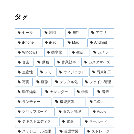
タ
グ
セール
割引
無料
アプリ
iPhone
iPad
Mac
Android
Windows
効率化
生活
カメラ
音楽
動画
作業効率
カスタマイズ
生産性
メモ
ウィジェット
写真加工
写真
画像
デジタル化
ファイル管理
動画編集
カレンダー
学習
音声
ランチャー
機能拡張
ToDo
クリップボード
タスク管理
Apple
テキストエディタ
電卓
キーボード
スケジュール管理
英語学習
ストレージ