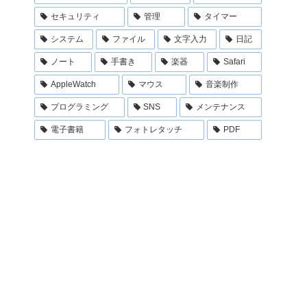
セキュリティ
管理
タイマー
システム
ファイル
文字入力
日記
ノート
手書き
楽器
Safari
AppleWatch
マウス
音楽制作
プログラミング
SNS
メンテナンス
電子書籍
フォトレタッチ
PDF