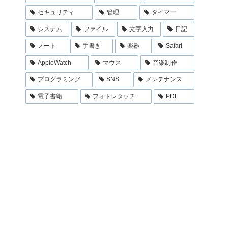
セキュリティ
管理
タイマー
システム
ファイル
文字入力
日記
ノート
手書き
楽器
Safari
AppleWatch
マウス
音楽制作
プログラミング
SNS
メンテナンス
電子書籍
フォトレタッチ
PDF