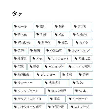
タ
グ
セール
割引
無料
アプリ
iPhone
iPad
Mac
Android
Windows
効率化
生活
カメラ
音楽
動画
作業効率
カスタマイズ
生産性
メモ
ウィジェット
写真加工
写真
画像
デジタル化
ファイル管理
動画編集
カレンダー
学習
音声
ランチャー
機能拡張
ToDo
クリップボード
タスク管理
Apple
テキストエディタ
電卓
キーボード
スケジュール管理
英語学習
ストレージ