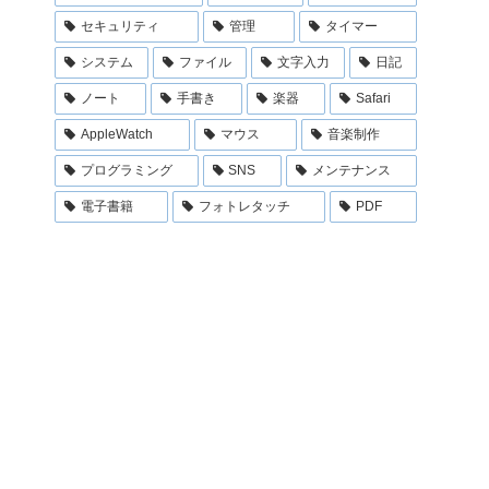
セキュリティ
管理
タイマー
システム
ファイル
文字入力
日記
ノート
手書き
楽器
Safari
AppleWatch
マウス
音楽制作
プログラミング
SNS
メンテナンス
電子書籍
フォトレタッチ
PDF