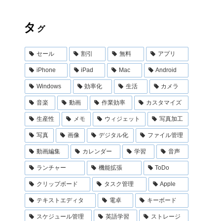
タ
グ
セール
割引
無料
アプリ
iPhone
iPad
Mac
Android
Windows
効率化
生活
カメラ
音楽
動画
作業効率
カスタマイズ
生産性
メモ
ウィジェット
写真加工
写真
画像
デジタル化
ファイル管理
動画編集
カレンダー
学習
音声
ランチャー
機能拡張
ToDo
クリップボード
タスク管理
Apple
テキストエディタ
電卓
キーボード
スケジュール管理
英語学習
ストレージ