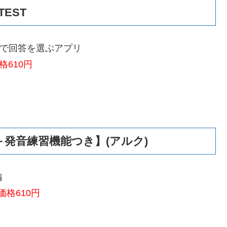
ES‪T
内で回答を選ぶアプリ
610円
発音練習機能つき】(アルク)
編
格610円