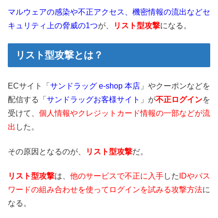
マルウェアの感染や不正アクセス、機密情報の流出などセ
キュリティ上の脅威の1つ
が、
リスト型攻撃
になる。
リスト型攻撃とは？
ECサイト「
サンドラッグ e-shop 本店
」やクーポンなどを
配信する「
サンドラッグお客様サイト
」が
不正ログイン
を
受けて、
個人情報やクレジットカード情報の一部などが流
出
した。
その原因となるのが、
リスト型攻撃
だ。
リスト型攻撃
は、
他のサービスで不正に入手
した
IDやパス
ワードの組み合わせを使ってログインを試みる攻撃方法
に
なる。