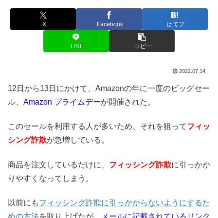
X
Facebook
はてブ
LINE
コピー
2022.07.14
12日から13日にかけて、Amazonの年に一度のビッグセー
ル、
Amazon プライムデー
が開催された。
このセールを利用する人が多いため、それを狙って
フィッ
シング詐欺
が急増している。
商品を注文しているだけに、
フィッシング詐欺
に引っかか
りやすくなってしまう。
以前にも
フィッシング詐欺に引っかからないようにするた
めの方法
を取り上げたが、
メールに記載されているリンク