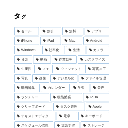
タ
グ
セール
割引
無料
アプリ
iPhone
iPad
Mac
Android
Windows
効率化
生活
カメラ
音楽
動画
作業効率
カスタマイズ
生産性
メモ
ウィジェット
写真加工
写真
画像
デジタル化
ファイル管理
動画編集
カレンダー
学習
音声
ランチャー
機能拡張
ToDo
クリップボード
タスク管理
Apple
テキストエディタ
電卓
キーボード
スケジュール管理
英語学習
ストレージ