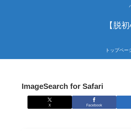
【脱初
トップペー
ImageSearch for Safari
X
Facebook