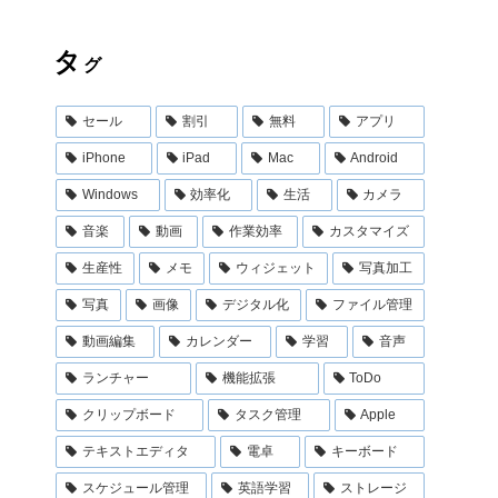
タ
グ
セール
割引
無料
アプリ
iPhone
iPad
Mac
Android
Windows
効率化
生活
カメラ
音楽
動画
作業効率
カスタマイズ
生産性
メモ
ウィジェット
写真加工
写真
画像
デジタル化
ファイル管理
動画編集
カレンダー
学習
音声
ランチャー
機能拡張
ToDo
クリップボード
タスク管理
Apple
テキストエディタ
電卓
キーボード
スケジュール管理
英語学習
ストレージ