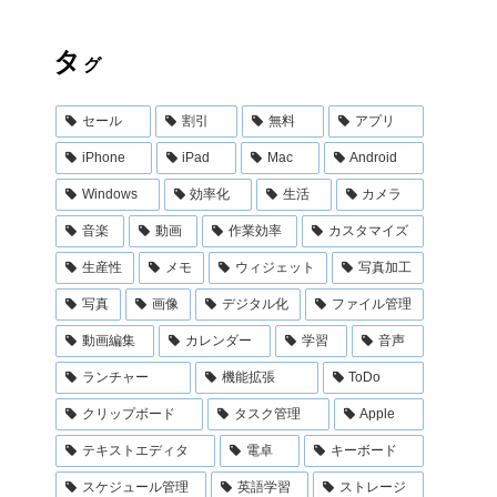
タ
グ
セール
割引
無料
アプリ
iPhone
iPad
Mac
Android
Windows
効率化
生活
カメラ
音楽
動画
作業効率
カスタマイズ
生産性
メモ
ウィジェット
写真加工
写真
画像
デジタル化
ファイル管理
動画編集
カレンダー
学習
音声
ランチャー
機能拡張
ToDo
クリップボード
タスク管理
Apple
テキストエディタ
電卓
キーボード
スケジュール管理
英語学習
ストレージ