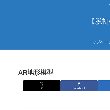
【脱初
トップペー
AR地形模型
X
Facebook