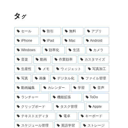
タ
グ
セール
割引
無料
アプリ
iPhone
iPad
Mac
Android
Windows
効率化
生活
カメラ
音楽
動画
作業効率
カスタマイズ
生産性
メモ
ウィジェット
写真加工
写真
画像
デジタル化
ファイル管理
動画編集
カレンダー
学習
音声
ランチャー
機能拡張
ToDo
クリップボード
タスク管理
Apple
テキストエディタ
電卓
キーボード
スケジュール管理
英語学習
ストレージ