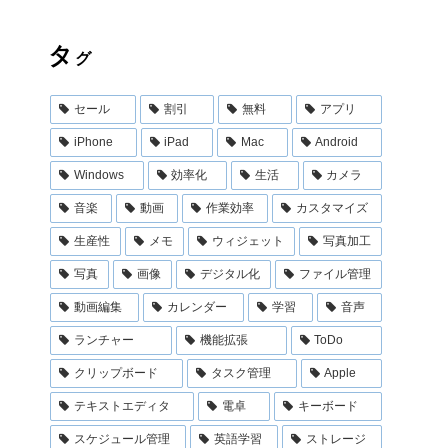
タ
グ
セール
割引
無料
アプリ
iPhone
iPad
Mac
Android
Windows
効率化
生活
カメラ
音楽
動画
作業効率
カスタマイズ
生産性
メモ
ウィジェット
写真加工
写真
画像
デジタル化
ファイル管理
動画編集
カレンダー
学習
音声
ランチャー
機能拡張
ToDo
クリップボード
タスク管理
Apple
テキストエディタ
電卓
キーボード
スケジュール管理
英語学習
ストレージ