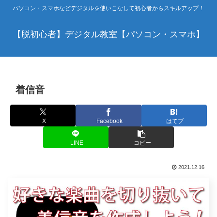
パソコン・スマホなどデジタルを使いこなして初心者からスキルアップ！
【脱初心者】デジタル教室【パソコン・スマホ】
着信音
X
Facebook
はてブ
LINE
コピー
2021.12.16